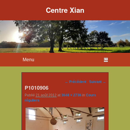
Centre Xian
Premier menu
Passer au contenu principal
Passer au contenu secondaire
Parcourir les 'images
← Précédent
Suivant →
P1010906
Publié
21 août 2012
at
3648 × 2736
in
Cours
réguliers